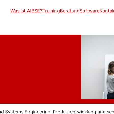
Was ist AIBSE?
Training
Beratung
Software
Konta
d Systems Engineering, Produktentwicklung und sch